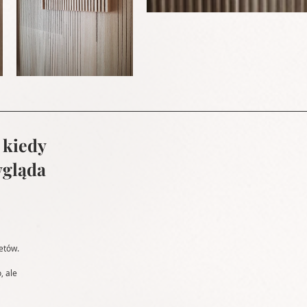
 kiedy 
gląda 
etów. 
, ale 