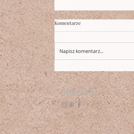
Komentarze
Napisz komentarz...
Kiedy okno jest za małe.
projekt
i...
copyright © 2003-2026 projekt i... sp. z