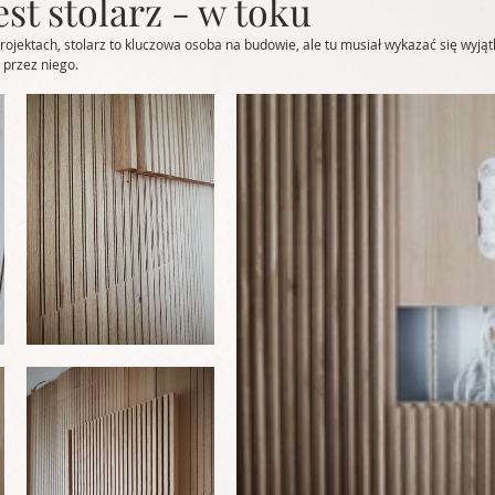
st stolarz - w toku
ojektach, stolarz to kluczowa osoba na budowie, ale tu musiał wykazać się wyjąt
przez niego.