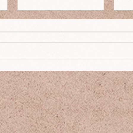
Hams
Bardzo, bardzo kobiece
wnętrze - w toku