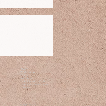
a na pięterku - w toku.
START
PRACOWNIA
ZESPÓŁ
PROJEKTY
WNĘTRZA PRYWATNE
WNĘTRZA KOMERCYJNE
KONTAKT
polityka cookies