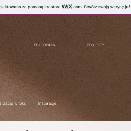
projektowana za pomocą kreatora
.com
. Stwórz swoją witrynę już
PRACOWNIA
PROJEKTY
lizacje w toku
Inspiracje