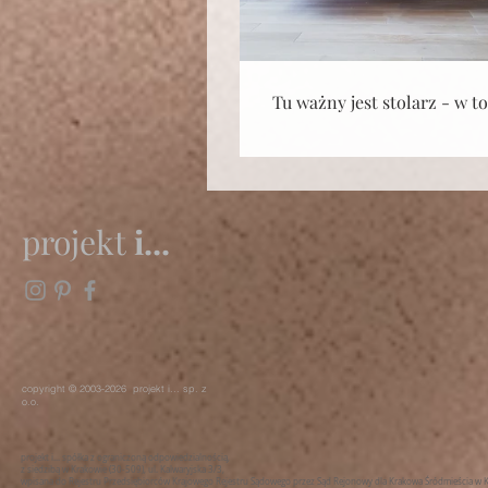
Tu ważny jest stolarz - w t
projekt
i...
copyright © 2003-2026 projekt i... sp. z
o.o.
projekt i... spółka z ograniczoną odpowiedzialnością,
z siedzibą w Krakowie (30-509), ul. Kalwaryjska 3/3,
wpisana do Rejestru Przedsiębiorców Krajowego Rejestru Sądowego przez Sąd Rejonowy dla Krakowa Śródmieścia 